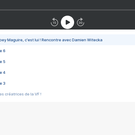
bey Maguire, c'est lui ! Rencontre avec Damien Witecka
e 6
e 5
e 4
e 3
s créatrices de la VF !
e 2
e 1
e Mektoub My Love arrive enfin ! Rencontre avec Shaïn Boumedine et Sal