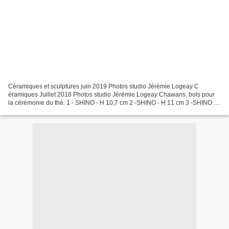
Céramiques et sculptures juin 2019 Photos studio Jérémie Logeay C
éramiques Juillet 2018 Photos studio Jérémie Logeay Chawans, bols pour
la cérémonie du thé. 1 - SHINO - H 10,7 cm 2 -SHINO - H 11 cm 3 -SHINO -
H 8,5 cm 4 -SHINO - H 8,5 cm 5 -SHINO - H...