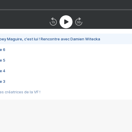
bey Maguire, c'est lui ! Rencontre avec Damien Witecka
e 6
e 5
e 4
e 3
s créatrices de la VF !
e 2
e 1
e Mektoub My Love arrive enfin ! Rencontre avec Shaïn Boumedine et Sal