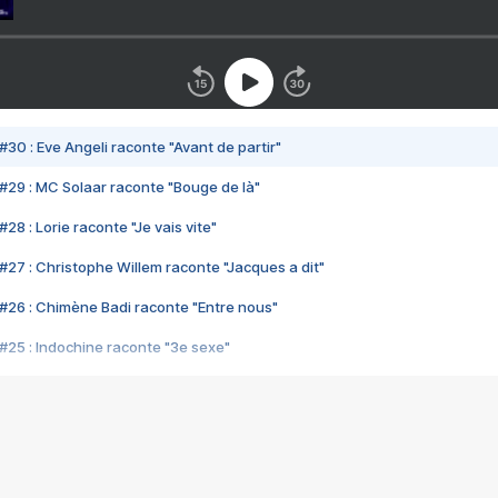
#30 : Eve Angeli raconte "Avant de partir"
#29 : MC Solaar raconte "Bouge de là"
28 : Lorie raconte "Je vais vite"
#27 : Christophe Willem raconte "Jacques a dit"
#26 : Chimène Badi raconte "Entre nous"
#25 : Indochine raconte "3e sexe"
#24 : Zaho raconte "C'est chelou"
#23 : Patrick Bruel raconte "Au café des délices"
#22 : Kyo raconte "Le chemin"