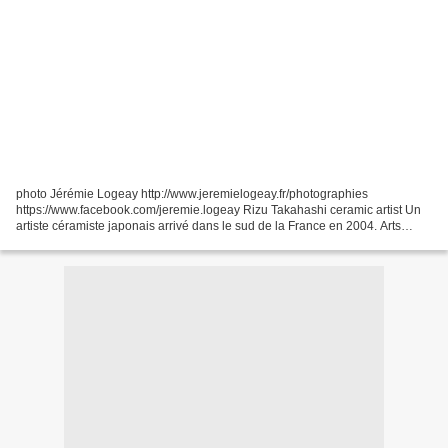
photo Jérémie Logeay http://www.jeremielogeay.fr/photographies
https://www.facebook.com/jeremie.logeay Rizu Takahashi ceramic artist Un
artiste céramiste japonais arrivé dans le sud de la France en 2004. Arts
traditionnels japonais, art contemporain A...