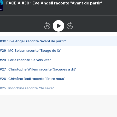
FACE A #30 : Eve Angeli raconte "Avant de partir"
#30 : Eve Angeli raconte "Avant de partir"
#29 : MC Solaar raconte "Bouge de là"
28 : Lorie raconte "Je vais vite"
#27 : Christophe Willem raconte "Jacques a dit"
#26 : Chimène Badi raconte "Entre nous"
#25 : Indochine raconte "3e sexe"
#24 : Zaho raconte "C'est chelou"
#23 : Patrick Bruel raconte "Au café des délices"
#22 : Kyo raconte "Le chemin"